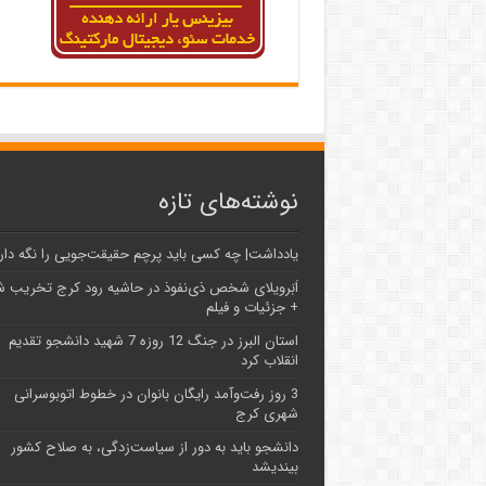
نوشته‌های تازه
یادداشت| ‌چه کسی باید پرچم حقیقت‌جویی را نگه دار
اَبَر‌ویلای شخص ذی‌نفوذ در حاشیه‌ رود کرج تخریب 
+ جزئیات و فیلم
استان البرز در جنگ 12 روزه 7 شهید دانشجو تقدیم
انقلاب کرد
3 روز رفت‌وآمد رایگان بانوان در خطوط اتوبوسرانی
شهری کرج
دانشجو باید به دور از سیاست‌زدگی، به صلاح کشور
بیندیشد