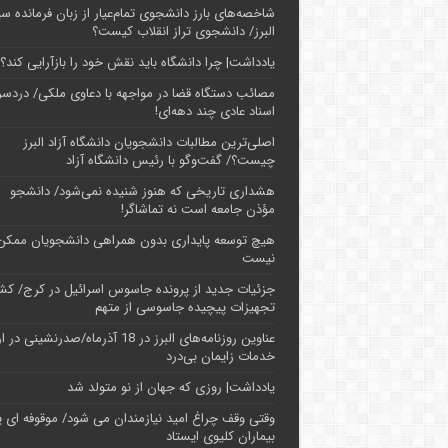
شاخصه‌های بارز دانشجوی تمام‌عیار از زبان فرمانده سپ
البرز/ دانشجوی تراز انقلاب کیست؟
یادداشت| چرا دانشگاه باید نقش خود را بازآرایی کند؟
مصائب دستگاه قضا در مواجهه با دعاوی ملکی/ دردسر
اسناد عادی چند‌ دهه‌ای!
اصلی‌ترین مطالبات دانشجویان دانشگاه آزاد البرز
چیست؟/ گفت‌وگو با رئیس دانشگاه آز‌اد
هشداری تاریخی که هنوز شنیده نمی‌شود/ دانشجو
مؤذن جامعه است نه تماشاگر!
هیچ توسعه پایداری بدون همراهی دانشجویان ممکن
نیست
جزئیات جدید از پرونده جاسوس اسرائیل در کرج/‌ ک
تجهیزات پیچیده جاسوسی از متهم
عناوین روزنامه‌های البرز در ‌18 آذرماه/صدرنشینی د
خدمات زایمان بی‌درد
یادداشت| روزی که جهان از نو متولد شد
وقتی وقف چراغ امید نیازمندان می شود/ موقوفه ای پ
بیماران کلیوی ایستاد