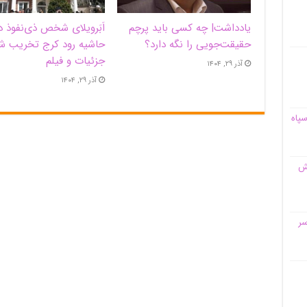
یادداشت| ‌چه کسی باید پرچم
اَبَر‌ویلای شخص ذی‌نفوذ د
حقیقت‌جویی را نگه دارد؟
حاشیه‌ رود کرج تخریب ش
جزئیات و فیلم
آذر ۲۹, ۱۴۰۴
آذر ۲۹, ۱۴۰۴
سپاه
قش
سر