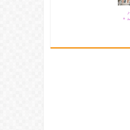
ر
د +