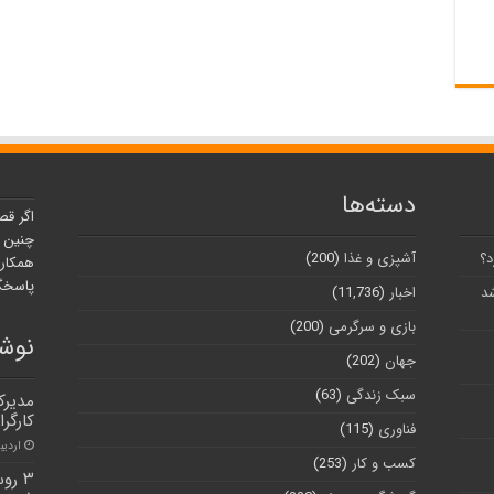
دسته‌ها
اگر قص
چنین ر
د؟
آشپزی و غذا
(200)
همکارا
پاسخگو
شد
اخبار
(11,736)
بازی و سرگرمی
(200)
نوشت
جهان
(202)
سبک زندگی
(63)
مدیرک
کارگرا
فناوری
(115)
اردیبهشت
کسب و کار
(253)
۳ رو