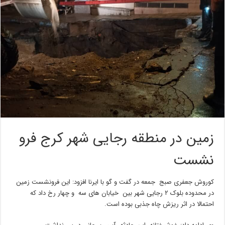
زمین در منطقه رجایی شهر کرج فرو
نشست
کوروش جعفری صبج جمعه در گفت و گو با ایرنا افزود: این فرونشست زمین
در محدوده بلوک ۲ رجایی شهر بین خیابان های سه و چهار رخ داد که
احتمالا در اثر ریزش چاه جذبی بوده است.