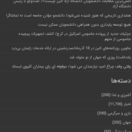
اصلی‌ترین مطالبات دانشجویان دانشگاه آزاد البرز چیست؟/ گفت‌وگو با رئیس
دانشگاه آز‌اد
هشداری تاریخی که هنوز شنیده نمی‌شود/ دانشجو مؤذن جامعه است نه تماشاگر!
هیچ توسعه پایداری بدون همراهی دانشجویان ممکن نیست
جزئیات جدید از پرونده جاسوس اسرائیل در کرج/‌ کشف تجهیزات پیچیده
جاسوسی از متهم
عناوین روزنامه‌های البرز در ‌18 آذرماه/صدرنشینی در ارائه خدمات زایمان بی‌درد
یادداشت| روزی که جهان از نو متولد شد
وقتی وقف چراغ امید نیازمندان می شود/ موقوفه ای پای بیماران کلیوی ایستاد
دسته‌ها
آشپزی و غذا
(200)
اخبار
(11,736)
بازی و سرگرمی
(200)
جهان
(202)
سبک زندگی
(63)