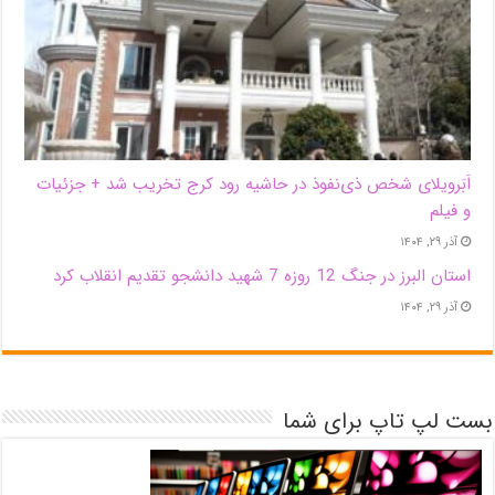
اَبَر‌ویلای شخص ذی‌نفوذ در حاشیه‌ رود کرج تخریب شد + جزئیات
و فیلم
آذر ۲۹, ۱۴۰۴
استان البرز در جنگ 12 روزه 7 شهید دانشجو تقدیم انقلاب کرد
آذر ۲۹, ۱۴۰۴
بست لپ تاپ برای شما