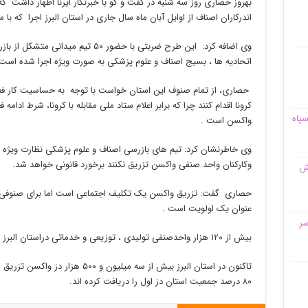
بهروز حصاری روز سه شنبه در گفت و گو با خبرنگار ایرنا اظهار داش
اندرکاران اصناف از اوایل آبان ماه سال جاری در استان البرز اجرا که 
وی اضافه کرد: این طرح ضربتی با حضور ۵۰ 
اتحادیه ها ، بسیج اصناف و علوم پزشکی به صورت ویژه اجرا شده است
حصاری، از تمام صنوف این استان خواست با توجه به حساسیت کار فع
کرونا اقدام کنند چرا که برابر اعلام ستاد ملی مقابله با کرونا، شرط ادا
سپاه
واکسن است .
وی خاطرنشان کرد: تیم های بازرسی اصناف و علوم پزشکی نظارت ویژه
وکارکنان واحد صنفی واکسن تزریق نکنند برخورد قانونی خواهد شد.
قش
حصاری گفت: تزریق واکسن یک تکلیف اجتماعی است اما برای صنوفی که 
عنوان یک اولویت است .
سر
بیش از ۱۲۰ هزار واحدصنفی تولیدی ، توزیعی و خدماتی دراستان البرز فعالیت می کنند.
۸۰ درصد جمعیت استان دز اول را دریافت کرده اند.