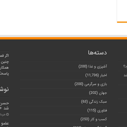
دسته‌ها
اگر قص
چنین ر
د؟
آشپزی و غذا
(200)
همکارا
پاسخگو
شد
اخبار
(11,736)
بازی و سرگرمی
(200)
نوشت
جهان
(202)
سبک زندگی
(63)
حسن ص
شد + 
فناوری
(115)
خرداد ۱, ۱
کسب و کار
(253)
عضو ش