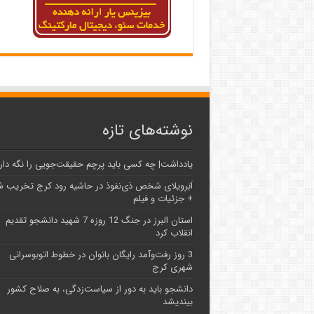
نوشته‌های تازه
یادداشت| ‌چه کسی باید پرچم حقیقت‌جویی را نگه دار
اَبَر‌ویلای شخص ذی‌نفوذ در حاشیه‌ رود کرج تخریب 
+ جزئیات و فیلم
استان البرز در جنگ 12 روزه 7 شهید دانشجو تقدیم
انقلاب کرد
3 روز رفت‌وآمد رایگان بانوان در خطوط اتوبوسرانی
شهری کرج
دانشجو باید به دور از سیاست‌زدگی، به صلاح کشور
بیندیشد