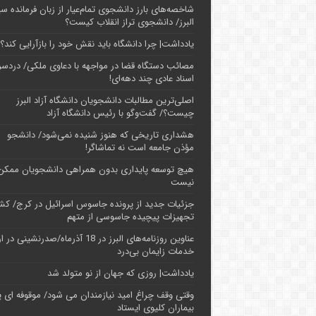
شاخصه‌های بارز دانشجوی تمام‌عیار از زبان فرمانده سپ
البرز/ دانشجوی تراز انقلاب کیست؟
یادداشت| چرا دانشگاه باید نقش خود را بازآرایی کند؟
مصائب دستگاه قضا در مواجهه با دعاوی ملکی/ دردسر
اسناد عادی چند‌ دهه‌ای!
اصلی‌ترین مطالبات دانشجویان دانشگاه آزاد البرز
چیست؟/ گفت‌وگو با رئیس دانشگاه آز‌اد
هشداری تاریخی که هنوز شنیده نمی‌شود/ دانشجو
مؤذن جامعه است نه تماشاگر!
هیچ توسعه پایداری بدون همراهی دانشجویان ممکن
نیست
جزئیات جدید از پرونده جاسوس اسرائیل در کرج/‌ ک
تجهیزات پیچیده جاسوسی از متهم
عناوین روزنامه‌های البرز در ‌18 آذرماه/صدرنشینی د
خدمات زایمان بی‌درد
یادداشت| روزی که جهان از نو متولد شد
وقتی وقف چراغ امید نیازمندان می شود/ موقوفه ای پ
بیماران کلیوی ایستاد