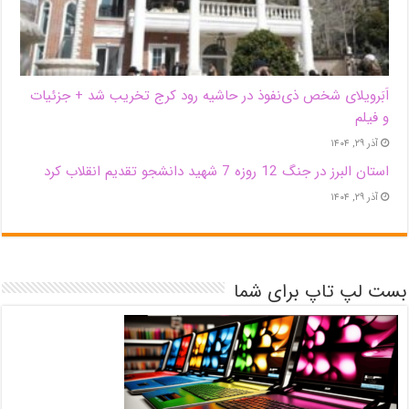
اَبَر‌ویلای شخص ذی‌نفوذ در حاشیه‌ رود کرج تخریب شد + جزئیات
و فیلم
آذر ۲۹, ۱۴۰۴
استان البرز در جنگ 12 روزه 7 شهید دانشجو تقدیم انقلاب کرد
آذر ۲۹, ۱۴۰۴
بست لپ تاپ برای شما