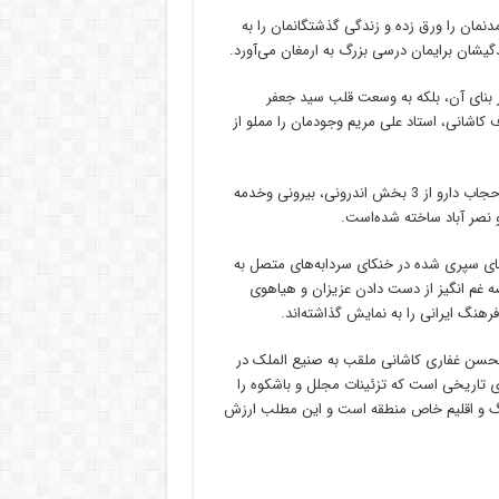
دنمان را ورق زده و زندگی گذشتگانمان را به
دگیشان برایمان درسی بزرگ به ارمغان می‌آورد.
ان خانه ای نه به وسعت 4700 متر مربع زیر بنای آن، بلکه به وسعت قلب سید جعفر
کاشانی، استاد علی مریم وجودمان را مملو از
این بنای تاریخی ماندگار در سال 1250 هجری قمری، به شیوه معماری حجاب دارو از 3 بخش اندرونی، بیرونی وخدمه
ای سپری شده در خنکای سردابه‌های متصل به
صه غم انگیز از دست دادن عزیزان و هیاهوی
رهنگ ایرانی را به نمایش گذاشته‌اند.
والحسن غفاری کاشانی ملقب به صنیع الملک در
ای تاریخی است که تزئینات مجلل و باشکوه را
گ و اقلیم خاص منطقه است و این مطلب ارزش