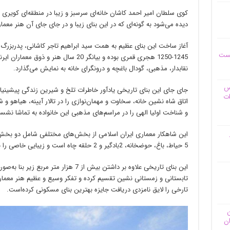
کوی سلطان امیر احمد کاشان خانه‌ای سرسبز و زیبا در منطقه‌ای کویری د
دیده می‌شود به گونه‌ای که در این بنای زیبا و در جای جای آن هنر م
آغاز ساخت این بنای عظیم به همت سید ابراهیم تاجر کاشانی، پدربزرگ
یست
1245-1250 هجری قمری بوده و بیانگر 20 سال
نقابدار، مذهبی، گودال باغچه و درونگرای خانه به نمایش می‌گذارد.
وس
جای جای این بنای تاریخی یادآور خاطرات تلخ و شیرین زندگی پیشینیا
ات
اتاق شاه نشین خانه، سخاوت و مهمان‌نوازی را در تالار آیینه، هیاهو و 
و شناخت اولیا الهی را در مراسم‌های مذهبی این خانواده به تماشا نش
این شاهکار معماری ایران اسلامی از بخش‌های مختلفی شامل دو بخش
5 حیاط، باغ، حوضخانه، 2بادگیر و 2 حلقه چاه است و زیبایی خاصی را به بازدیدکنندگان خود عرضه می‌کند.
این بنای تاریخی علاوه بر داشتن بیش از 7 ه
تابستانی و زمستانی نشین تقسیم کرده و تفکر وسیع و عظیم هنر معماری 
تارخی را لایق نامزدی دریافت جایزه بهترین بنای مسکونی کرده‌است.
ن
ان