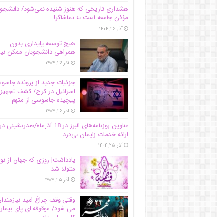
هشداری تاریخی که هنوز شنیده نمی‌شود/ دانشجو
مؤذن جامعه است نه تماشاگر!
آذر ۲۶, ۱۴۰۴
هیچ توسعه پایداری بدون
همراهی دانشجویان ممکن ن
آذر ۲۶, ۱۴۰۴
جزئیات جدید از پرونده جاس
اسرائیل در کرج/‌ کشف تجهیز
پیچیده جاسوسی از متهم
آذر ۲۶, ۱۴۰۴
عناوین روزنامه‌های البرز در ‌18 آذرماه/صدرنشینی در
ارائه خدمات زایمان بی‌درد
آذر ۲۵, ۱۴۰۴
یادداشت| روزی که جهان از نو
متولد شد
آذر ۲۵, ۱۴۰۴
وقتی وقف چراغ امید نیازمندا
می شود/ موقوفه ای پای بیمار