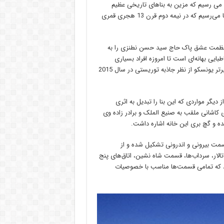
 می رسیم که مزین به بناهای تاریخی عظیم
بسیاری است و به یکی از زیبا ترین بناها یعنی خانه تاریخی بروجردی‌ها می‌رسیم که در نیمه دوم قرن 13 هجری قمری
ه عظمت عشق پاک حاج سید حسن نطنزی را به
ایی بهانه‌ای است تا امروزه افراد بسیاری
خواهان دیدن این خانه باشند و از طرفی خانه بروجردی‌ها را به انتخاب برتر یونسکو از نظر جاذبه توریستی در سال 2015
علی مریم است و از دیگر مواردی که این بنا را تبدیل به اثری
 کاشانی ملقب به صنیع الملک و برادر زاده وی
ده و گچ بری این خانه اشاره داشت.
بنای تاریخی بروجردی‌ها بالغ بر 3000 متر مربع است و از 2 قسمت بیرونی و اندرونی تشکیل شده و از
الار، سرداب‌ها، قسمت شاه نشین، اتاق‌های پنج
برد که تمامی قسمت‌ها مناسب با خصوصیات