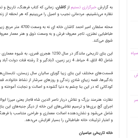
به گزارش
خبرگزاری تسنیم
از
کاشان
، زمانی که کتاب فرهنگ، تاریخ و تم
نظاره می‌نشینیم، مردمانی نجیب و اصیل را می‌بینیم که هر لحظه از زن
محله سلطان امیر احمد کاش
طباطبایی نطنزی، تاجر معروف فرش و به وسعت ذوق و هنر معمار معروف 
شوق می‌کند.
سپاه
شامل 40 اتاق، 4 حیاط، 4 زیر زمین، 3بادگیر و 2 رشته قنات دولت آباد و نصر آباد ساخته شده‌است.
قسمت‌های مختلف این بنای زیبا گویای سالیان سال زیستن، تابستان‌ه
قش
بادگیرها، قصه زیبای شادی زندگی و روزهای سرشار از نشاط خانواده، ق
کودکانی که در این بنا چشم به دنیا گشوده و اصالت و نجابت آموخته و ف
نظارت هنرمند بزرگ و نقاش دربار ناصر الدین شاه قاجار یعنی میرزا اب
سر
اجرای گچ بری‌ها و ترسیم نقاشی‌های این خانه از دیگر جنبه‌های این بن
شامل می‌شود و نشان‌دهنده اصالت معماری و طراحی متناسب با فرهن
و اعتبار تزئینات خانه طباطبائی را بسیار افزایش می‌دهد
.
خانه تاریخی عباسیان