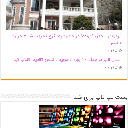
اَبَر‌ویلای شخص ذی‌نفوذ در حاشیه‌ رود کرج تخریب شد + جزئیات
و فیلم
آذر ۲۹, ۱۴۰۴
استان البرز در جنگ 12 روزه 7 شهید دانشجو تقدیم انقلاب کرد
آذر ۲۹, ۱۴۰۴
بست لپ تاپ برای شما