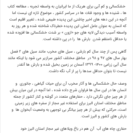
خشکسالی و کم آبی برای هریک از ما ایرانیان به واسطه تجربه ، مطالعه کتاب
ها ، شنیده ها و وجود قنات ها در سراسر کشور ، موضوع تازه ای نیست اما
آنچه در این دهه های اخیر چاشنی این پدیده طبیعی شده ، تغییر اقلیم است
که انسان به عنوان عامل اصلی این پدیده خطرناک شناخته شده و هر روز به
واسطه آسیب دیدگی لایه های جو «ازون » بر شدت خشکسالی ها افزوده شده
یا حداقل نامنظم شدن بارش ها را در پی داشته است.
گاهی پس از چند سال کم بارشی ، سیل های مخرب مانند سیل های ۲ فصل
بهار سال های ۹۷ و ۹۸ در مناطق مختلف کشور سرازیر می شود یا اینکه مانند
سال آبی زراعی ۱۴۰۰- ۱۳۹۹ آسمان بر زمین بخیل شده و بارش ها آنقدر
نیست تا بتوان حداقل سدها را پر از آب نگه داشت.
وصف حال خشکسالی ها و آثار مخرب آن برای حیات گیاهی ، جانوری و
انسان ها در این سال ها فراوان شرح داده شده ، اما آنچه در این میان بیش
از هر چیز جای نگرانی دارد ، حفارهای متعدد در گوشه و کنار کشور از جمله
مناطق مختلف استان البرز برای استفاده غیر مجاز از سفره های زیر زمینی
است، حرکتی که بیش از هر چیز بیانگر بی توجهی به وضعیت آبخوان ها و
بارش های کشور و البرز است.
حفاری چاه های آب آن هم در باغ ویلاهای غیر مجاز استان البرز خود