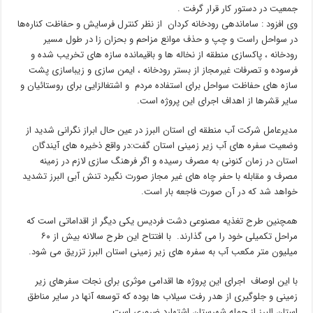
جمعیت در دستور کار قرار گرفت .
وی افزود : ساماندهی رودخانه کردان از نظر کنترل فرسایش و حفاظت کناره‌ها
در سواحل راست و چپ و حذف موانع مزاحم و بحزان زا در طول مسیر
رودخانه ، پاکسازی منطقه از نخاله ها و باقیمانده سازه های تخریب شده و
فرسوده و تصرفات غیرمجاز از بستر رودخانه ، ایمن سازی و زیباسازی پشت
سازه های حفاظت سواحل برای استفاده مردم و اشتغالزایی برای روستائیان و
سایر قشرها از اهداف اجرای این پروژه است.
مدیرعامل شرکت آب منطقه ای استان البرز در عین حال ابراز نگرانی شدید از
وضعیت سفره های آب زیر زمینی استان گفت:در واقع ذخیره های آیندگان
استان در زمان کنونی به مصرف رسیده و اگر فرهنگ سازی لازم در زمینه
مصرف و مقابله با حفر چاه های غیر مجاز صورت نگیرد تنش آبی البرز تشدید
خواهد شد که در آن صورت فاجعه بار است.
همچنین طرح تغذیه مصنوعی دشت فردیس یکی دیگر از اقداماتی است که
مراحل تکمیلی خود را می گذارند. با افتتاح این طرح سالانه بیش از ۶۰
میلیون متر مکعب آب به سفره های زیر زمینی استان البرز تزریق می شود.
با این اوصاف اجرای این پروژه ها اقدامی موثری برای نجات سفرهای زیر
زمینی و جلوگیری از هدر رفت سیلاب ها بوده که توسعه آنها در سایر مناطق
استان البرز از جمله شهرستان اشتهارد ضروری است.