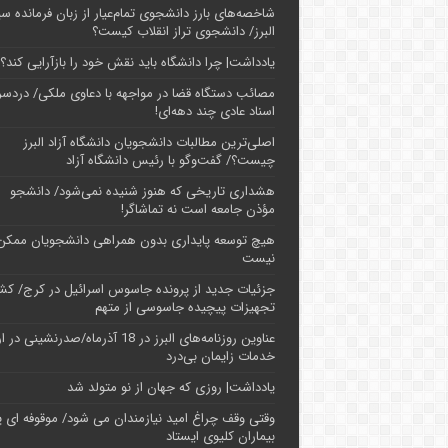
شاخصه‌های بارز دانشجوی تمام‌عیار از زبان فرمانده سپ
البرز/ دانشجوی تراز انقلاب کیست؟
یادداشت| چرا دانشگاه باید نقش خود را بازآرایی کند؟
مصائب دستگاه قضا در مواجهه با دعاوی ملکی/ دردسر
اسناد عادی چند‌ دهه‌ای!
اصلی‌ترین مطالبات دانشجویان دانشگاه آزاد البرز
چیست؟/ گفت‌وگو با رئیس دانشگاه آز‌اد
هشداری تاریخی که هنوز شنیده نمی‌شود/ دانشجو
مؤذن جامعه است نه تماشاگر!
هیچ توسعه پایداری بدون همراهی دانشجویان ممکن
نیست
جزئیات جدید از پرونده جاسوس اسرائیل در کرج/‌ ک
تجهیزات پیچیده جاسوسی از متهم
عناوین روزنامه‌های البرز در ‌18 آذرماه/صدرنشینی د
خدمات زایمان بی‌درد
یادداشت| روزی که جهان از نو متولد شد
وقتی وقف چراغ امید نیازمندان می شود/ موقوفه ای پ
بیماران کلیوی ایستاد