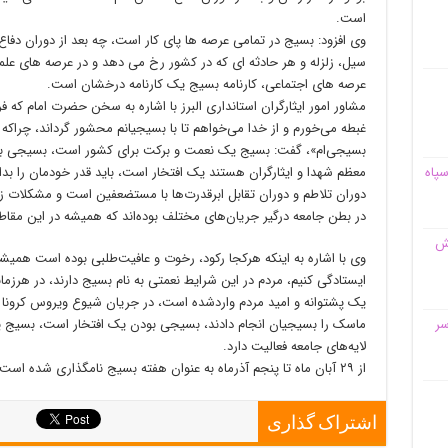
است.
وی افزود: بسیج در تمامی عرصه ها پای کار است، چه بعد از دوران دفا
سیل، زلزله و هر حادثه ای که در کشور رخ می دهد و در عرصه های علمی
عرصه های اجتماعی، کارنامه بسیج یک کارنامه درخشان است.
مشاور امور ایثارگران استانداری البرز با اشاره به سخن حضرت امام ک
غبطه می‌خورم و از خدا می‌خواهم تا با ‌بسیجیانم محشور گرداند، چراکه 
بسیجی‌ام»، گفت: بسیج یک نعمت و برکت برای کشور است، بسیجی بودن ب
معظم شهدا و ایثارگران هستند یک افتخار است، باید قدر خودمان را بدا
سپاه
دوران تلاطم و دوران تقابل ابرقدرت‌ها با مستضعفین است و مشکلات زی
در بطن جامعه درگیر جریان‌های مختلف بوده‌اند که همیشه در این مقا
قش
وی با اشاره به اینکه هرکجا رکود، رخوت و عافیت‌طلبی بوده است همیشه ض
ایستادگی کنیم، مردم در این شرایط نعمتی به نام بسیج دارند، در هرزم
یک پشتوانه و امید مردم واردشده است، در جریان شیوع ویروس کرونا او
ماسک را بسیجیان انجام دادند، بسیجی بودن یک افتخار است، بسیج 
سر
لایه‌های جامعه فعالیت دارد.
از ۲۹ آبان ماه تا پنجم آذرماه به عنوان هفته بسیج نامگذاری شده است.
اشتراک گذاری