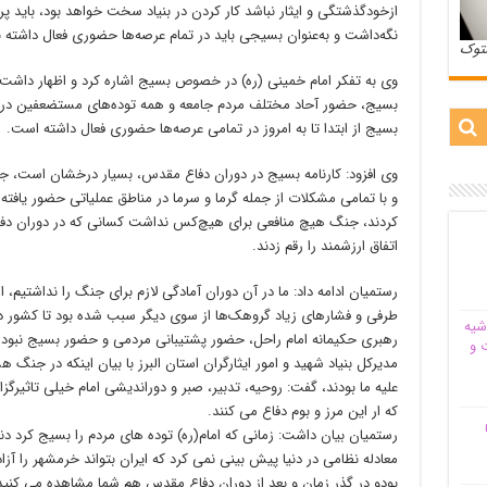
ازخودگذشتگی و ایثار نباشد کار کردن در بنیاد سخت خواهد بود، باید پر
نگه‌داشت و به‌عنوان بسیجی باید در تمام عرصه‌ها حضوری فعال داشته ب
ستوک
وی به تفکر امام خمینی (ره) در خصوص بسیج اشاره کرد و اظهار داشت
بسیج، حضور آحاد مختلف مردم جامعه و همه توده‌های مستضعفین در ل
بسیج از ابتدا تا به امروز در تمامی عرصه‌ها حضوری فعال داشته است.
وی افزود: کارنامه بسیج در دوران دفاع مقدس، بسیار درخشان است، جو
و با تمامی مشکلات از جمله گرما و سرما در مناطق عملیاتی حضور یافته 
کردند، جنگ هیچ منافعی برای هیچ‌کس نداشت کسانی که در دوران دفا
اتفاق ارزشمند را رقم زدند.
رستمیان ادامه داد: ما در آن دوران آمادگی لازم برای جنگ را نداشتیم، ا
طرفی و فشارهای زیاد گروهک‌ها از سوی دیگر سبب شده بود تا کشور در 
شیه‌
رهبری حکیمانه امام راحل، حضور پشتیبانی مردمی و حضور بسیج نبود 
 و
علیه ما بودند، گفت: روحیه، تدبیر، صبر و دوراندیشی امام خیلی تاثیرگ
که ار این مرز و بوم دفاع می کنند.
م
رستمیان بیان داشت: زمانی که امام(ره) توده های مردم را بسیج کرد 
معادله نظامی در دنیا پیش بینی نمی کرد که ایران بتواند خرمشهر را آزا
بودو در گذر زمان و بعد از دوران دفاع مقدس هم شما مشاهده می کنید