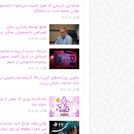
هشداری تاریخی که هنوز شنیده نمی‌شود/ دانشجو
مؤذن جامعه است نه تماشاگر!
آذر ۲۶, ۱۴۰۴
هیچ توسعه پایداری بدون
همراهی دانشجویان ممکن ن
آذر ۲۶, ۱۴۰۴
جزئیات جدید از پرونده جاس
اسرائیل در کرج/‌ کشف تجهیز
پیچیده جاسوسی از متهم
آذر ۲۶, ۱۴۰۴
عناوین روزنامه‌های البرز در ‌18 آذرماه/صدرنشینی در
ارائه خدمات زایمان بی‌درد
آذر ۲۵, ۱۴۰۴
یادداشت| روزی که جهان از نو
متولد شد
آذر ۲۵, ۱۴۰۴
وقتی وقف چراغ امید نیازمندا
می شود/ موقوفه ای پای بیمار