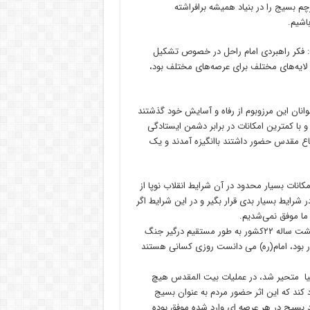
چم بسیج را در بنیاد همیشه برافراشته
اشیم.
: فکر راهبردی امام راحل در خصوص تشکیل
ایه‌های مختلف برای عرصه‌های مختلف بود،
انان این مرزوبوم از رفاه و آسایش خود گذشتند
و با کمترین امکانات در برابر دشمن ایستادگی
ع مقدس حضور داشتند باانگیزه آمدند و یک
مکانات بسیار محدود در آن شرایط انقلاب نوپا از
شرایط بسیار بدی قرار بگیر و در این شرایط اگر
ما موفق نمی‌شدیم.
مدیرکل بنیاد شهید و امور ایثارگران استان البرز با بیان اینکه در جنگ هشت ساله ۲۲کشور به طور مستقیم درگیر جنگ
زار بود، امام(ره) می دانست روزی کسانی هستند
دنیا متحیر شد، در عملیات بیت المقدس هیچ
د کند که این اثر حضور مردم به عنوان بسیج
 بسیج در هر عرصه ای وارد شده موفق بوده