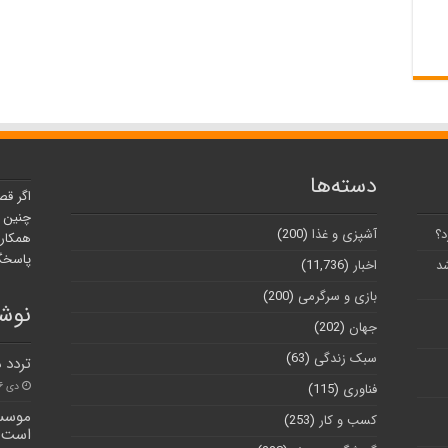
دسته‌ها
اگر قص
چنین ر
د؟
آشپزی و غذا
(200)
همکارا
پاسخگو
شد
اخبار
(11,736)
بازی و سرگرمی
(200)
نوشت
جهان
(202)
سبک زندگی
(63)
تردد 
دی ۱۶, ۱۴۰۰
فناوری
(115)
موسسه
کسب و کار
(253)
است