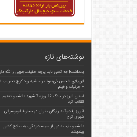
نوشته‌های تازه
یادداشت| ‌چه کسی باید پرچم حقیقت‌جویی را نگه دار
اَبَر‌ویلای شخص ذی‌نفوذ در حاشیه‌ رود کرج تخریب 
+ جزئیات و فیلم
استان البرز در جنگ 12 روزه 7 شهید دانشجو تقدیم
انقلاب کرد
3 روز رفت‌وآمد رایگان بانوان در خطوط اتوبوسرانی
شهری کرج
دانشجو باید به دور از سیاست‌زدگی، به صلاح کشور
بیندیشد