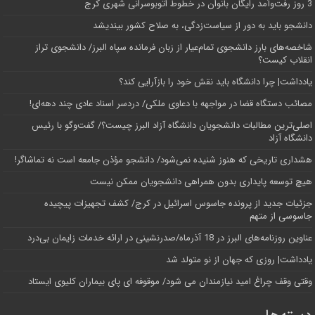
3 روز رفت‌وآمد رایگان بانوان در خطوط اتوبوسرانی شهری کرج
دانشجو باید به دور از سیاست‌زدگی، به صلاح کشور بیندیشد
شاخصه‌های بارز دانشجوی تمام‌عیار از زبان فرمانده سپاه البرز/ دانشجوی تراز
انقلاب کیست؟
یادداشت| چرا دانشگاه باید نقش خود را بازآرایی کند؟
مصائب دستگاه قضا در مواجهه با دعاوی ملکی/ دردسر اسناد عادی چند‌ دهه‌ای!
اصلی‌ترین مطالبات دانشجویان دانشگاه آزاد البرز چیست؟/ گفت‌وگو با رئیس
دانشگاه آز‌اد
هشداری تاریخی که هنوز شنیده نمی‌شود/ دانشجو مؤذن جامعه است نه تماشاگر!
هیچ توسعه پایداری بدون همراهی دانشجویان ممکن نیست
جزئیات جدید از پرونده جاسوس اسرائیل در کرج/‌ کشف تجهیزات پیچیده
جاسوسی از متهم
عناوین روزنامه‌های البرز در ‌18 آذرماه/صدرنشینی در ارائه خدمات زایمان بی‌درد
یادداشت| روزی که جهان از نو متولد شد
وقتی وقف چراغ امید نیازمندان می شود/ موقوفه ای پای بیماران کلیوی ایستاد